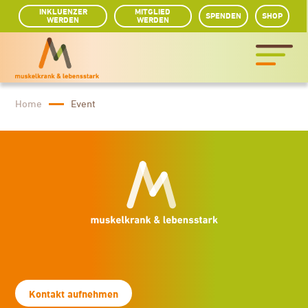
INKLUENZER
MITGLIED
SPENDEN
SHOP
WERDEN
WERDEN
Home
Event
Kontakt aufnehmen