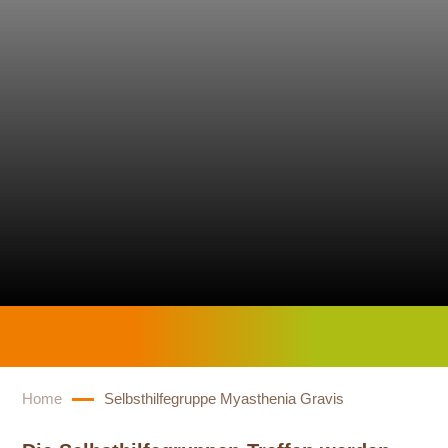
SELBSTHILFE
GRUPPE
MYASTHENIA
GRAVIS
Home
Selbsthilfegruppe Myasthenia Gravis