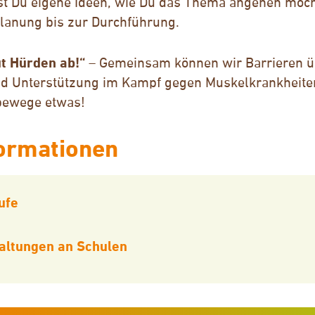
t Du eigene Ideen, wie Du das Thema angehen möcht
Planung bis zur Durchführung.
t Hürden ab!“
– Gemeinsam können wir Barrieren ü
d Unterstützung im Kampf gegen Muskelkrankheiten
bewege etwas!
formationen
ufe
altungen an Schulen