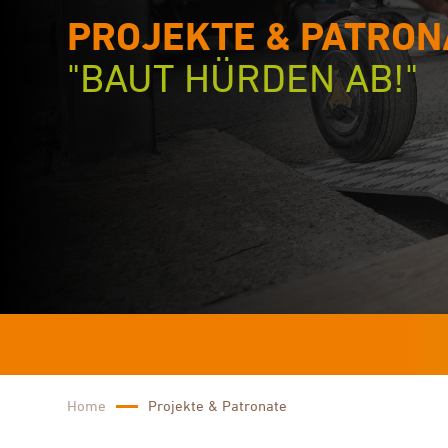
PROJEKTE & PATRON
"BAUT HÜRDEN AB!"
Home
Projekte & Patronate