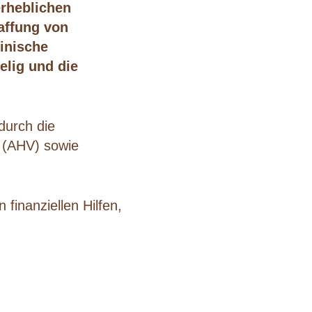
erheblichen
affung von
inische
lig und die
durch die
g (AHV) sowie
finanziellen Hilfen,