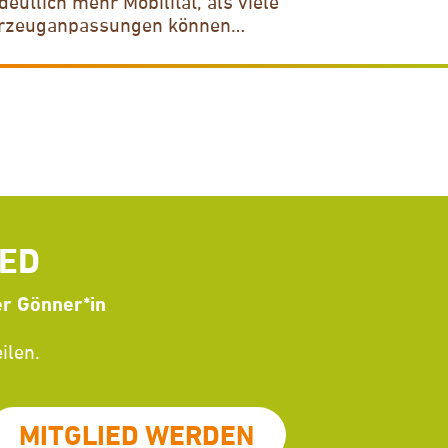
utlich mehr Mobilität, als viele
ahrzeuganpassungen können…
IED
er Gönner*in
ilen.
MITGLIED WERDEN