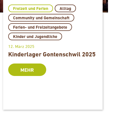
Freizeit und Ferien
Alltag
Community und Gemeinschaft
Ferien- und Freizeitangebote
Kinder und Jugendliche
1
12. März 2025
Kinderlager Gontenschwil 2025
MEHR